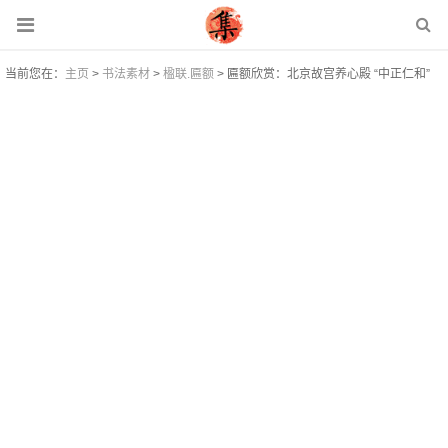
当前您在：
主页
>
书法素材
>
楹联.匾额
> 匾额欣赏：北京故宫养心殿 “中正仁和”