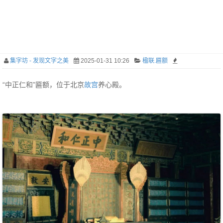
集字坊 - 发现文字之美
2025-01-31 10:26
楹联.匾额
“中正仁和”匾额，位于北京
故宫
养心殿。