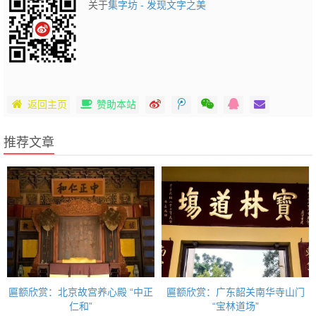
关于
集字坊 - 发现文字之美
返回主页
赞助本站
推荐文章
匾额欣赏：北京故宫养心殿 “中正
匾额欣赏：广东韶关南华寺山门
仁和”
“宝林道场”