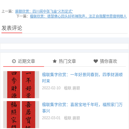
上一篇：
匾额欣赏：四川阆中张飞庙“义烈足式”
下一篇：
楹联欣赏：德慧佛心回头好听禅院声，法正自我醒世愿做明眼人
发表评论
近期文章
热门文章
猜你喜欢
楹联集字欣赏：一年好景同春到，四季财源顺
时来
2022-02-10
楹联.匾额
楹联集字欣赏：喜居宝地千年旺，福照家门万
事兴
2022-03-01
楹联.匾额