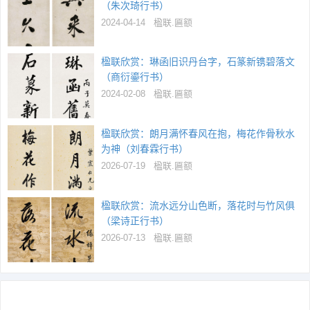
（朱次琦行书）
2024-04-14
楹联.匾额
楹联欣赏：琳函旧识丹台字，石篆新镌碧落文
（商衍鎏行书）
2024-02-08
楹联.匾额
楹联欣赏：朗月满怀春风在抱，梅花作骨秋水
为神（刘春霖行书）
2026-07-19
楹联.匾额
楹联欣赏：流水远分山色断，落花时与竹风俱
（梁诗正行书）
2026-07-13
楹联.匾额