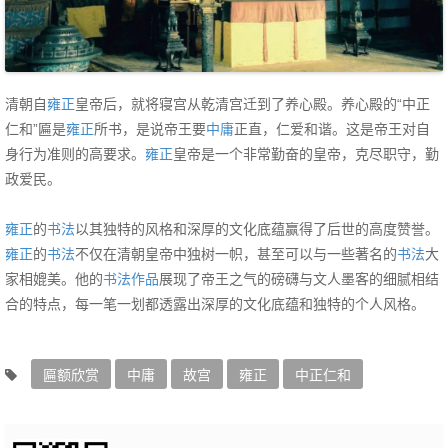
清朝自
雍正
皇帝后，就将寝宫从乾清宫迁到了养心殿。养心殿的“中正
仁和”匾是
雍正
所书，是说帝王要
中庸
正直，仁爱和谐。这是帝王对自
身行为准则的高要求。
雍正
皇帝是一个非常勤奋的皇帝，克尽职守，勤
政爱民。
雍正
的
书法
以其独特的风格和深厚的文化底蕴赢得了后世的高度赞誉。‌
雍正
的
书法
不仅在清朝皇帝中独树一帜，甚至可以与一些著名的
书法
大
家相媲美。他的
书法
作品
展现了帝王之气的磅礴与文人墨客的细腻相结
合的特点，每一笔一划都透露出深厚的文化底蕴和独特的个人风格‌。
匾额欣赏
中庸
故宫
雍正
中正仁和