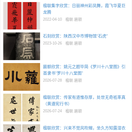
楹联集字欣赏：日丽神州彩凤舞，霞飞华夏巨
龙腾
2022-04-10
楹联.匾额
石刻欣赏：陕西汉中市博物馆“石虎”
2023-10-26
楹联.匾额
匾额欣赏：姚元之题毕简《罗川十八堂图》引
首隶书“罗川十八堂图”
2026-07-28
楹联.匾额
楹联欣赏：传家有道惟存厚，处世无奇祗率真
（黄遵宪行书）
2026-07-24
楹联.匾额
楹联欣赏：兴来不觉风吹帽，坐久方知露湿衣