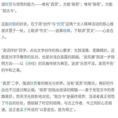
调
欣赏
与领悟的能力——唯有“真赏”，方能“探奇”；唯有“探奇”，方能
“契古今”。
这副
对联
的妙处，在于将“创作”与“
欣赏
”这两个文人精神活动的核心维
度并置于一处，上联讲“作文”——追慕
经典
，下联讲“赏文”——心会古
人。
“清词抒妙”四字，点出文学创作的核心要求：文辞清雅、意趣精妙。这
既是对浮华雕饰的反对，也是对浅白直露的超越。“追风雅”则进一步指
明方向——以《
诗经
》的风雅传统为典范，追求“乐而不淫，哀而不伤”
的中和之美。
“真赏”二字，强调
欣赏
者的眼光与修养。没有“真赏”的眼光，再好的
作
品
也不过是过眼云烟。“探奇”则指出阅读的精髓——善于发现文中的奇
趣奥妙，而非浮光掠影地浏览。“契古今”是最终境界：当读者真正领悟
了
作品
的妙处，便超越了时空的阻隔，与古之作者、今之同好心灵相
通。这正是
孟子
所说的“以意逆志，是为得之”。