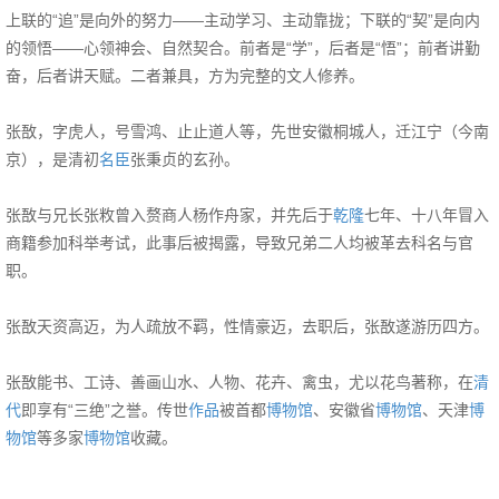
上联的“追”是向外的努力——主动学习、主动靠拢；下联的“契”是向内
的领悟——心领神会、自然契合。前者是“学”，后者是“悟”；前者讲勤
奋，后者讲天赋。二者兼具，方为完整的文人修养。
张敔，字虎人，号雪鸿、止止道人等，先世安徽桐城人，迁江宁（今南
京），是清初
名臣
张秉贞的玄孙。
张敔与兄长张敉曾入赘商人杨作舟家，并先后于
乾隆
七年、十八年冒入
商籍参加科举考试，此事后被揭露，导致兄弟二人均被革去科名与官
职。
张敔天资高迈，为人疏放不羁，性情豪迈，去职后，张敔遂游历四方。
张敔能书、工诗、善画山水、人物、花卉、禽虫，尤以花鸟著称，在
清
代
即享有“三绝”之誉。传世
作品
被首都
博物馆
、安徽省
博物馆
、天津
博
物馆
等多家
博物馆
收藏。