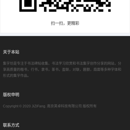
扫一扫，更精彩
关于本站
集字坊是专注于书法碑帖收集、书法学习欣赏和书法集字创作分享的网站，分
享高质量的楷书，行书，隶书，篆书，盈联，对联，匾额，扇面等多种字体和
形式的集字作品。
版权申明
Copyright © 2020 JiZiFang. 南京英卓科技有限公司 版权所有
联系方式