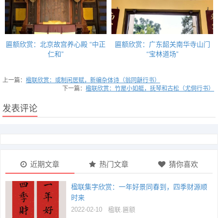
匾额欣赏：北京故宫养心殿 “中正
匾额欣赏：广东韶关南华寺山门
仁和”
“宝林道场”
上一篇：
楹联欣赏：或制闲居赋，新编杂体诗（翁同龢行书）
下一篇：
楹联欣赏：竹屋小如艇，抚琴和古松（尤侗行书）
发表评论
近期文章
热门文章
猜你喜欢
楹联集字欣赏：一年好景同春到，四季财源顺
时来
2022-02-10
楹联.匾额