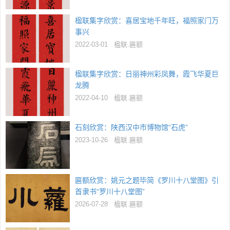
楹联集字欣赏：喜居宝地千年旺，福照家门万
事兴
2022-03-01
楹联.匾额
楹联集字欣赏：日丽神州彩凤舞，霞飞华夏巨
龙腾
2022-04-10
楹联.匾额
石刻欣赏：陕西汉中市博物馆“石虎”
2023-10-26
楹联.匾额
匾额欣赏：姚元之题毕简《罗川十八堂图》引
首隶书“罗川十八堂图”
2026-07-28
楹联.匾额