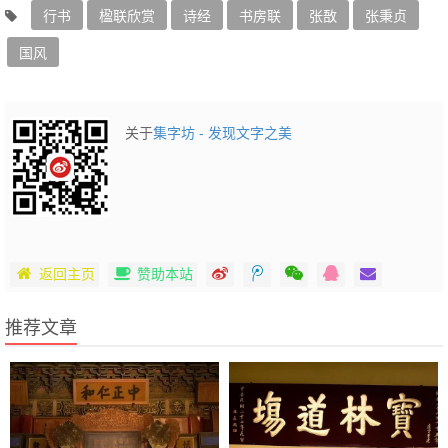
行书
楹联欣赏
诗经
书房联
张敔
‌张秉贞
国风
关于
集字坊 - 发现文字之美
返回主页
赞助本站
推荐文章