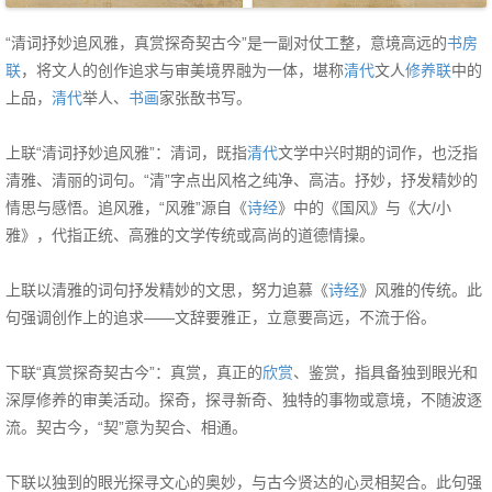
“清词抒妙追风雅，真赏探奇契古今”是一副对仗工整，意境高远的
书房
联
，将文人的创作追求与审美境界融为一体，堪称
清代
文人
修养联
中的
上品，
清代
举人、
书画
家张敔书写。
上联“清词抒妙追风雅”：清词‌，既指
清代
文学中兴时期的词作，也泛指
清雅、清丽的词句。“清”字点出风格之纯净、高洁。‌抒妙，抒发精妙的
情思与感悟。‌追风雅‌，“风雅”源自《
诗经
》中的《国风》与《大/小
雅》，代指正统、高雅的文学传统或高尚的道德情操。
上联以清雅的词句抒发精妙的文思，努力追慕《
诗经
》风雅的传统。此
句强调创作上的追求——文辞要雅正，立意要高远，不流于俗。
下联“真赏探奇契古今”：真赏‌，真正的
欣赏
、鉴赏，指具备独到眼光和
深厚修养的审美活动。‌探奇‌，探寻新奇、独特的事物或意境，不随波逐
流。‌契古今，“契”意为契合、相通。
下联以独到的眼光探寻文心的奥妙，与古今贤达的心灵相契合。此句强