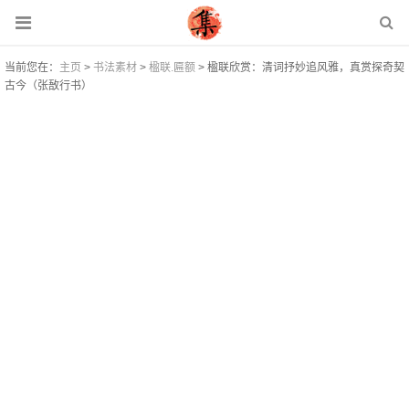
当前您在：
主页
>
书法素材
>
楹联.匾额
> 楹联欣赏：清词抒妙追风雅，真赏探奇契
古今（张敔行书）