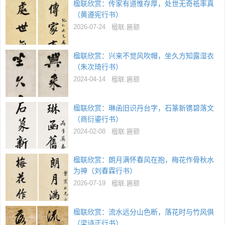
楹联欣赏：传家有道惟存厚，处世无奇祗率真
（黄遵宪行书）
2026-07-24
楹联.匾额
楹联欣赏：兴来不觉风吹帽，坐久方知露湿衣
（朱次琦行书）
2024-04-14
楹联.匾额
楹联欣赏：琳函旧识丹台字，石篆新镌碧落文
（商衍鎏行书）
2024-02-08
楹联.匾额
楹联欣赏：朗月满怀春风在抱，梅花作骨秋水
为神（刘春霖行书）
2026-07-19
楹联.匾额
楹联欣赏：流水远分山色断，落花时与竹风俱
（梁诗正行书）