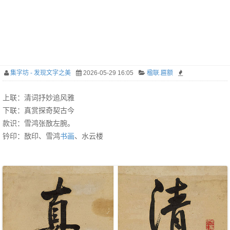
集字坊 - 发现文字之美
2026-05-29 16:05
楹联.匾额
上联：清词抒妙追风雅
下联：真赏探奇契古今
款识：雪鸿张敔左腕。
钤印：敔印、雪鸿
书画
、水云楼