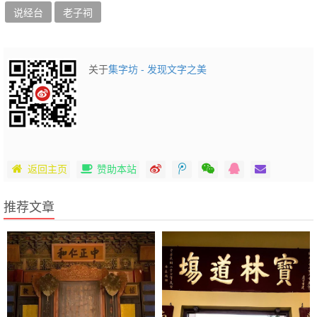
说经台
老子祠
关于
集字坊 - 发现文字之美
返回主页
赞助本站
推荐文章