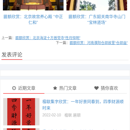
匾额欣赏：北京故宫养心殿 “中正
匾额欣赏：广东韶关南华寺山门
仁和”
“宝林道场”
上一篇：
匾额欣赏：北京海淀十方普觉寺“性月恒明”
下一篇：
匾额欣赏：河南濮阳仓颉故里“仓颉庙”
发表评论
近期文章
热门文章
猜你喜欢
楹联集字欣赏：一年好景同春到，四季财源顺
时来
2022-02-10
楹联.匾额