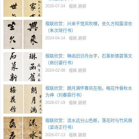
2026-07-24
楹联.匾额
楹联欣赏：兴来不觉风吹帽，坐久方知露湿衣
（朱次琦行书）
2024-04-14
楹联.匾额
楹联欣赏：琳函旧识丹台字，石篆新镌碧落文
（商衍鎏行书）
2024-02-08
楹联.匾额
楹联欣赏：朗月满怀春风在抱，梅花作骨秋水
为神（刘春霖行书）
2026-07-19
楹联.匾额
楹联欣赏：流水远分山色断，落花时与竹风俱
（梁诗正行书）
2026-07-13
楹联.匾额