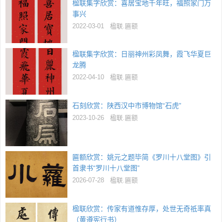
楹联集字欣赏：喜居宝地千年旺，福照家门万
事兴
2022-03-01
楹联.匾额
楹联集字欣赏：日丽神州彩凤舞，霞飞华夏巨
龙腾
2022-04-10
楹联.匾额
石刻欣赏：陕西汉中市博物馆“石虎”
2023-10-26
楹联.匾额
匾额欣赏：姚元之题毕简《罗川十八堂图》引
首隶书“罗川十八堂图”
2026-07-28
楹联.匾额
楹联欣赏：传家有道惟存厚，处世无奇祗率真
（黄遵宪行书）