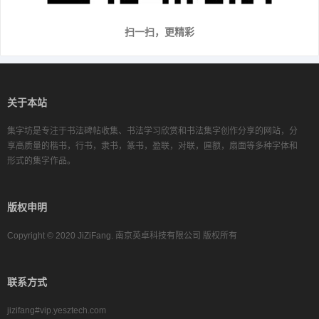
扫一扫，更精彩
关于本站
集字坊是专注于书法碑帖收集、书法学习欣赏和书法集字创作分享的网站，分
享高质量的楷书，行书，隶书，篆书，盈联，对联，匾额，扇面等多种字体和
形式的集字作品。
版权申明
Copyright © 2020 JiZiFang. 南京英卓科技有限公司 版权所有
联系方式
jizifang#vip.yesztech.com