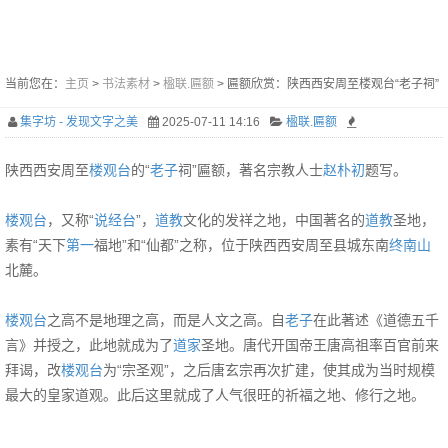
当前您在：
主页
>
书法素材
>
楹联.匾额
> 匾额欣赏：陕西西安周至楼观台“老子祠”
集字坊 - 发现文字之美
2025-07-11 14:16
楹联.匾额
陕西西安周至
楼观台
的“
老子
祠”匾额，著名宗教人士
赵朴初
题写。
楼观台
，又称“
说经台
”，
道教
文化的发祥之地，中国著名的
道教
圣地，
素有“天下
第一
福地”和“仙都”之称，位于陕西西安周至县城东南
终南山
北麓。
楼观台
之高不是地理之高，而是人文之高。自
老子
在此著述《道德五千
言》并授之，此地就成为了
道家
圣地。唐代开国帝王唐高祖率百官前来
拜谒，改
楼观台
为“宗圣观”，之后唐玄宗再次扩建，使其成为当时规模
最大的皇家道观。此后这里就成了人气很旺的祈福之地、修行之地。