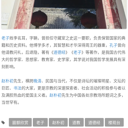
老子
姓李名耳，字聃，曾担任守藏室之史这一要职，负责保管国家的典
籍和历史资料。他博学多才，其智慧和才华深得周王的器重，
孔子
曾向
他请教问礼，后退隐，著有《
道德经
》《
老子
》等著作，是我国古代伟
大的哲学家、思想家、教育家、史学家，其学说对我国哲学发展具有深
刻影响。
赵朴初
先生，横跨
晚清
、民国与当代，不仅是诗坛的璀璨明星、文坛的
巨匠、
书法
的大家，更是宗教的深邃探索者、社会活动的积极参与者以
及满腔热血的爱国主义者。
赵朴初
先生为中国各处宗教场所题词之多，
当世罕有。
匾额欣赏
老子
赵朴初
道教
道德经
‌楼观台