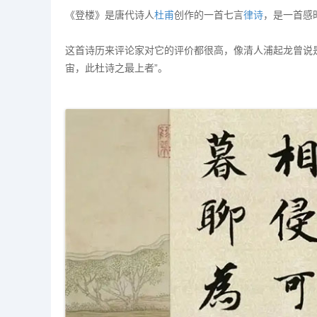
《登楼》是唐代诗人
杜甫
创作的一首七言
律诗
，是一首感
这首诗历来评论家对它的评价都很高，像清人浦起龙曾说是
宙，此杜诗之最上者”。