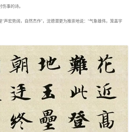
时伤事的诗。
“声宏势阔，自然杰作”，沈德潜更为推崇地说：“气象雄伟，笼盖宇