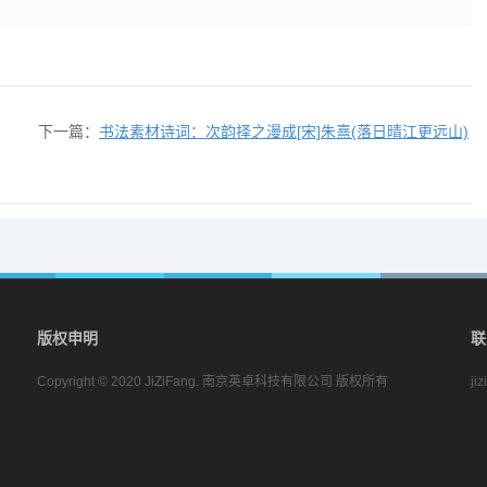
下一篇：
书法素材诗词：次韵择之漫成[宋]朱熹(落日晴江更远山)
版权申明
联
Copyright © 2020 JiZiFang. 南京英卓科技有限公司 版权所有
ji