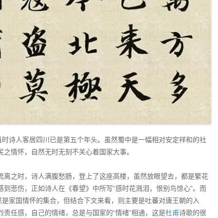
，当时诗人客居四川已是第五个年头。虽然蜀中是一幅相对安定祥和的社
民之情怀，自然无时无刻不关心着国家大事。
流离之时，诗人满腹愁肠，登上了这座高楼，虽然放眼望去，都是繁花
到悲伤，正如诗人在《春望》中所写“感时花溅泪，恨别鸟惊心”。而
然是家国情怀的集合，但结合下文来看，则主要是吐蕃对唐王朝的入
责任感，自己的情绪，总是与国家的“情绪”相通，这是
杜甫
诗歌的很