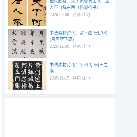
楹联欣赏：天下何曾有山水，居
人不自解东西（杨岘行书）
2025-09-08
诗词.佳句
书法素材诗词：塞下曲[唐]卢纶
(月黑雁飞高)
2025-12-30
诗词.佳句
书法素材诗词：凉州词[唐]王之
涣
2025-12-15
诗词.佳句