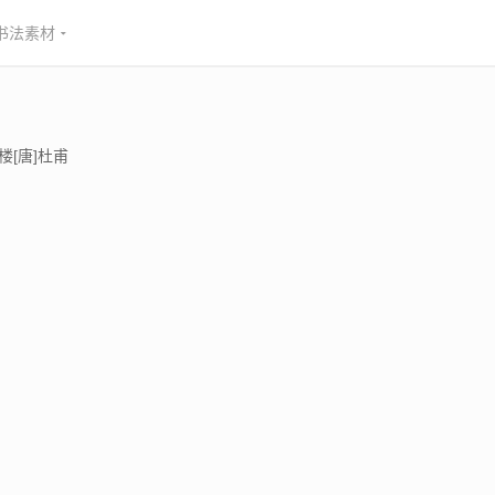
书法素材
楼[唐]杜甫