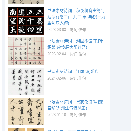
书法素材诗词：秋夜将晓出篱门
迎凉有感二首.其二[宋]陆游(三万
里河东入海)
2026-03-03
诗词.佳句
书法素材诗词：游园不值[宋]叶
绍翁(应怜屐齿印苍苔)
2026-02-04
诗词.佳句
书法素材诗词：江南[汉]乐府
2024-02-06
诗词.佳句
书法素材诗词：己亥杂诗[清]龚
自珍(九州生气恃风雷)
2026-01-10
诗词.佳句