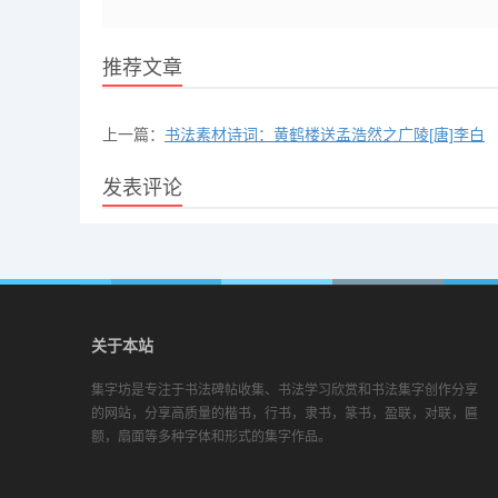
推荐文章
上一篇：
书法素材诗词：黄鹤楼送孟浩然之广陵[唐]李白
发表评论
关于本站
集字坊是专注于书法碑帖收集、书法学习欣赏和书法集字创作分享
的网站，分享高质量的楷书，行书，隶书，篆书，盈联，对联，匾
额，扇面等多种字体和形式的集字作品。