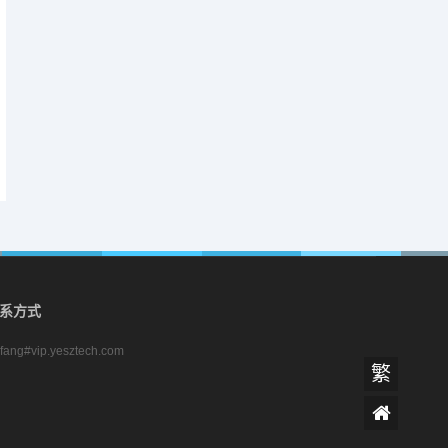
系方式
zifang#vip.yesztech.com
繁