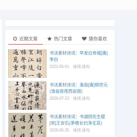
近期文章
热门文章
猜你喜欢
书法素材诗词：早发白帝城[唐]
李白
2022-05-01
诗词.佳句
书法素材诗词：渔翁[唐]柳宗元
(渔翁夜傍西岩宿)
2026-07-23
诗词.佳句
书法素材诗词：书湖阴先生壁
[宋]王安石(茅檐长扫净无苔)
2026-05-25
诗词.佳句