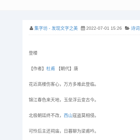
集字坊 - 发现文字之美
2022-07-01 15:26
诗词
登楼
【作者】
杜甫
【朝代】唐
花近高楼伤客心，万方多难此登临。
锦江春色来天地，玉垒浮云变古今。
北极朝廷终不改，
西山
寇盗莫相侵。
可怜后主还祠庙，日暮聊为梁甫吟。