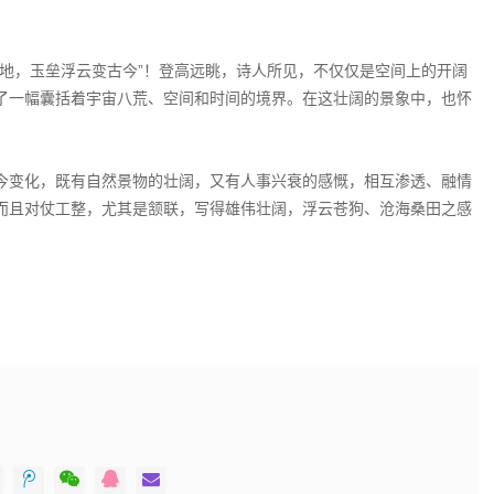
地，玉垒浮云变古今”！登高远眺，诗人所见，不仅仅是空间上的开阔
了一幅囊括着宇宙八荒、空间和时间的境界。在这壮阔的景象中，也怀
今变化，既有自然景物的壮阔，又有人事兴衰的感慨，相互渗透、融情
而且对仗工整，尤其是颔联，写得雄伟壮阔，浮云苍狗、沧海桑田之感