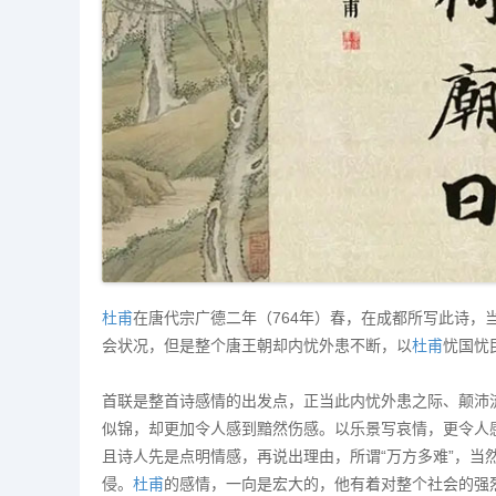
杜甫
在唐代宗广德二年（764年）春，在成都所写此诗
会状况，但是整个唐王朝却内忧外患不断，以
杜甫
忧国忧
首联是整首诗感情的出发点，正当此内忧外患之际、颠沛
似锦，却更加令人感到黯然伤感。以乐景写哀情，更令人感
且诗人先是点明情感，再说出理由，所谓“万方多难”，当
侵。
杜甫
的感情，一向是宏大的，他有着对整个社会的强烈