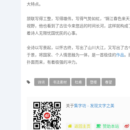
大特点。
颔联写得工整，写得雄伟，写得气势如虹，“锦江春色来天
视野，他也看到了古往今来悠远的时间长河，这样就构成
着诗人无限忧国忧民的心事。
全诗以写景起，以怀古终，写出了山川大江，又写出了古
于景，将国家、个人情思融为一体，是一首极佳的
作品
。
扑面而来，有着极强的冲力。
诗词
书法素材
杜甫
登楼
春望
关于
集字坊 - 发现文字之美
返回主页
赞助本站