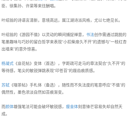
臣、徐集孙、许棐等来往酬唱。
叶绍翁的诗语言清新，意境高远，属江湖诗派风格，尤以七绝见长。
叶绍翁的《游园不值》以灵动的瞬间捕捉禅意，
书法
创作需通过跳脱的
笔墨趣味与巧妙的留白哲学来表现“小扣柴扉久不开”的遗憾与“一枝红杏
出墙来”的意外惊喜。
杨凝式
《韭花帖》变体（首选），字距疏可走马的章法契合“久不开”的
等待感，笔尖的敏锐弹跳表现“印苍苔”的屐齿痕质感。
苏轼
《啜茶帖》手札体（备选），随性而不失法度的笔意呼应“不值”的
偶然性，墨色浓淡自然如苔痕渐变。
而
颜体
雄强笔法可能会破坏敏锐感，
瘦金体
刻意锋芒容易失却自然天
成。