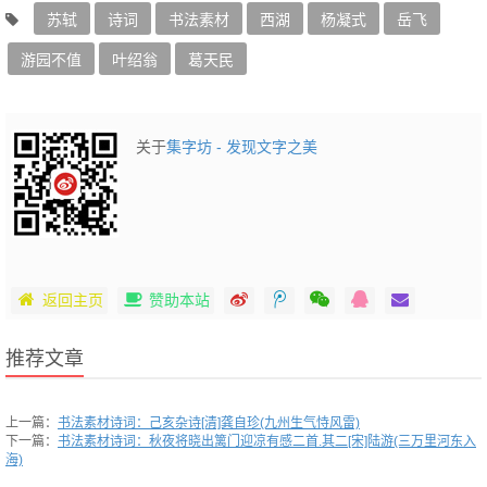
苏轼
诗词
书法素材
西湖
杨凝式
岳飞
游园不值
叶绍翁
葛天民
关于
集字坊 - 发现文字之美
返回主页
赞助本站
推荐文章
上一篇：
书法素材诗词：己亥杂诗[清]龚自珍(九州生气恃风雷)
下一篇：
书法素材诗词：秋夜将晓出篱门迎凉有感二首.其二[宋]陆游(三万里河东入
海)