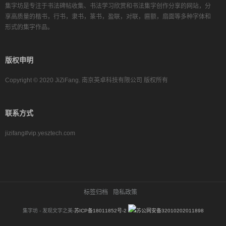
集字坊是专注于书法碑帖收集、书法学习欣赏和书法集字创作分享的网站，分
享高质量的楷书，行书，隶书，篆书，盈联，对联，匾额，扇面等多种字体和
形式的集字作品。
版权申明
Copyright © 2020 JiZiFang. 南京英卓科技有限公司 版权所有
联系方式
jizifang#vip.yesztech.com
标签归档
隐私政策
集字坊 - 发现文字之美-
苏ICP备18011852号-2
苏公网安备32010202011898