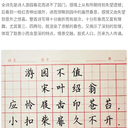
全诗先是诗人游园看花而进不了园门，感情上从有所期待到失望遗憾；
后看到一枝红杏伸出墙外，进而领略到园中的盎然春意，感情又由失望
到意外之惊喜。整首诗写得十分曲折而有层次，十分形象而又富有理
趣，尤其第三、四两句，既渲染了浓郁的春色，又揭示了深刻的哲理，
体现了取景小而含意深的特点，情景交融，脍炙人口，历来为人传诵。