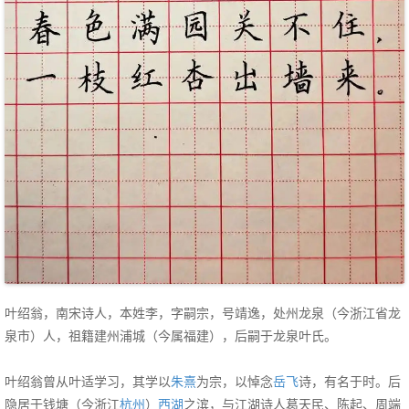
叶绍翁，南宋诗人，本姓李，字嗣宗，号靖逸，处州龙泉（今浙江省龙
泉市）人，祖籍建州浦城（今属福建），后嗣于龙泉叶氏。
叶绍翁曾从叶适学习，其学以
朱熹
为宗，以悼念
岳飞
诗，有名于时。后
隐居于钱塘（今浙江
杭州
）
西湖
之滨，与江湖诗人葛天民、陈起、周端