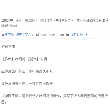
当前您在：
主页
>
书法素材
>
诗词.佳句
> 书法素材诗词：游园不值[宋]叶绍翁(应怜
屐齿印苍苔)
集字坊 - 发现文字之美
2026-02-04 11:50
诗词.佳句
游园不值
【作者】叶绍翁 【朝代】宋朝
应怜屐齿印苍苔，小扣柴扉久不开。
春色满园关不住，一枝红杏出墙来。
《游园不值》是宋代诗人叶绍翁的诗作，描写了诗人春日游园的所见所
感。