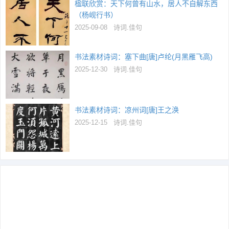
楹联欣赏：天下何曾有山水，居人不自解东西
（杨岘行书）
2025-09-08
诗词.佳句
书法素材诗词：塞下曲[唐]卢纶(月黑雁飞高)
2025-12-30
诗词.佳句
书法素材诗词：凉州词[唐]王之涣
2025-12-15
诗词.佳句