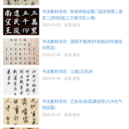
书法素材诗词：秋夜将晓出篱门迎凉有感二首.
其二[宋]陆游(三万里河东入海)
2026-03-03
诗词.佳句
书法素材诗词：游园不值[宋]叶绍翁(应怜屐齿
印苍苔)
2026-02-04
诗词.佳句
书法素材诗词：江南[汉]乐府
2024-02-06
诗词.佳句
书法素材诗词：己亥杂诗[清]龚自珍(九州生气
恃风雷)
2026-01-10
诗词.佳句