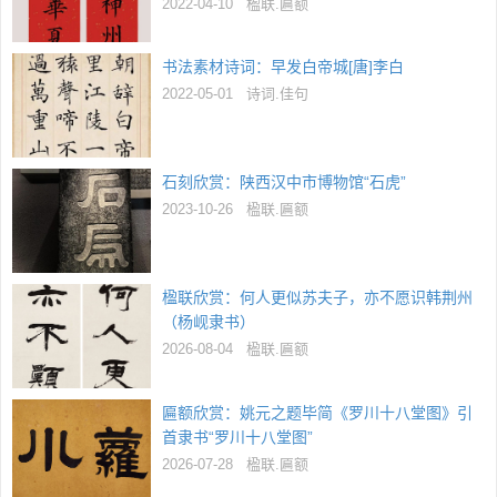
2022-04-10
楹联.匾额
书法素材诗词：早发白帝城[唐]李白
2022-05-01
诗词.佳句
石刻欣赏：陕西汉中市博物馆“石虎”
2023-10-26
楹联.匾额
楹联欣赏：何人更似苏夫子，亦不愿识韩荆州
（杨岘隶书）
2026-08-04
楹联.匾额
匾额欣赏：姚元之题毕简《罗川十八堂图》引
首隶书“罗川十八堂图”
2026-07-28
楹联.匾额