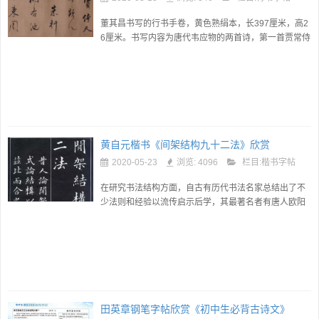
董其昌书写的行书手卷，黄色熟绢本，长397厘米，高2
6厘米。书写内容为唐代韦应物的两首诗，第一首贾常侍
林亭燕集110字，书28行，第二首慈恩伽蓝清会80字，
书21行。 《董其昌行书卷...
黄自元楷书《间架结构九十二法》欣赏
2020-05-23
浏览: 4096
栏目:
楷书字帖
在研究书法结构方面，自古有历代书法名家总结出了不
少法则和经验以流传启示后学，其最著名者有唐人欧阳
询三十六法，明人李淳八十四法，其后便是黄自元临自
邵瑛的九十二法。该...
田英章钢笔字帖欣赏《初中生必背古诗文》