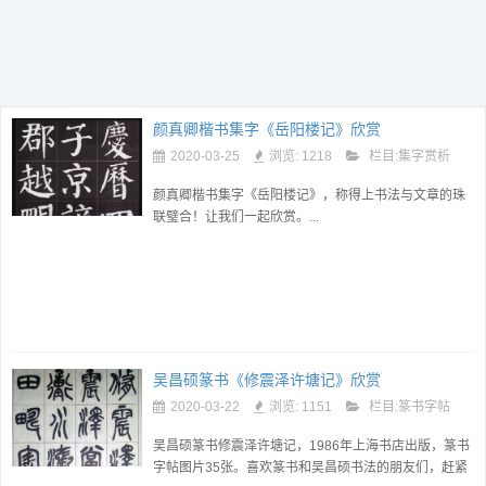
颜真卿楷书集字《岳阳楼记》欣赏
2020-03-25
浏览: 1218
栏目:
集字赏析
颜真卿楷书集字《岳阳楼记》，称得上书法与文章的珠
联璧合！让我们一起欣赏。...
吴昌硕篆书《修震泽许塘记》欣赏
2020-03-22
浏览: 1151
栏目:
篆书字帖
吴昌硕篆书修震泽许塘记，1986年上海书店出版，篆书
字帖图片35张。喜欢篆书和吴昌硕书法的朋友们，赶紧