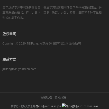
集字坊是专注于书法碑帖收集、书法学习欣赏和书法集字创作分享的网站，分
享高质量的楷书，行书，隶书，篆书，盈联，对联，匾额，扇面等多种字体和
形式的集字作品。
版权申明
Copyright © 2020 JiZiFang. 南京英卓科技有限公司 版权所有
联系方式
jizifang#vip.yesztech.com
标签归档
隐私政策
集字坊 - 发现文字之美-
苏ICP备18011852号-2
苏公网安备32010202011898