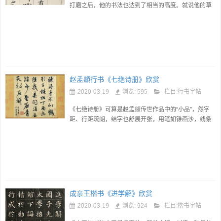
打磨之后，他的书法也达到了相当的高度。就说他的草
书吧，随便拿出一篇，就能看出他的功力之深，同时，
也能看出他的气韵之...
赵孟頫行书《七绝诗册》欣赏
2020-03-19
浏览: 595
栏目:
行书字帖
《七绝诗册》可算是赵孟頫传世作品中的“小品”，然字
距、行距疏朗，结字也舒展开张，用笔如锥画沙，线条
似折钗股，因而给人的感觉是“小中见大”，有深沉稳健、
雍容洒脱、自...
成亲王楷书《进学解》欣赏
2020-03-19
浏览: 924
栏目:
楷书字帖