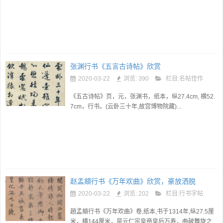
来收藏！...
张渊行书《五言古诗帖》欣赏
2020-03-22
浏览: 390
栏目:
名帖佳作
《五古诗帖》页，元，张渊书，纸本，纵27.4cm, 横52.
7cm，行书。(云卧三十年,故宫博物院藏)...
赵孟頫行书《万年欢曲》欣赏，豪放洒脱
2020-03-22
浏览: 202
栏目:
行书字帖
趙孟頫行书《万年欢曲》卷,纸本,书于1314年,纵27.5厘
米，横144厘米，是元仁宗皇帝皇后万寿，曲破舞旋之