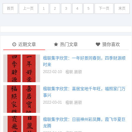
首页
上一页
1
2
3
4
5
下一页
末页
近期文章
热门文章
猜你喜欢
楹联集字欣赏：一年好景同春到，四季财源顺
时来
2022-02-10
楹联.匾额
楹联集字欣赏：喜居宝地千年旺，福照家门万
事兴
2022-03-01
楹联.匾额
楹联集字欣赏：日丽神州彩凤舞，霞飞华夏巨
龙腾