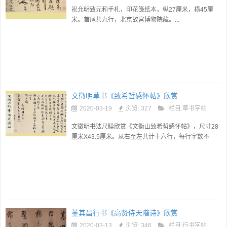
祝允明致元和手札，印花笺纸本，纵27厘米，横45厘
米。首尾共九行，北京故宫博物院藏。...
文徵明草书《致希哲感怀帖》欣赏
2020-03-19
浏览: 327
栏目:
草书字帖
文徵明书法尺牍欣赏《文衡山致希哲感怀帖》，尺寸28
厘米X43.5厘米。从右至左共计十六行，每行字数不
一。...
董其昌行书《高贤侍天階诗》欣赏
2020-03-13
浏览: 346
栏目:
行书字帖