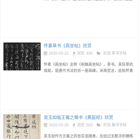
时丞相进酒叙祝颂之词。...
怀素草书《高坐帖》欣赏
2020-03-22
浏览: 456
栏目:
草书字帖
怀素《高坐帖》全称《祝融高坐帖》，草书。其狂草的
成就，是唐代书法的另一座高峰。米南宫言，此帖怀素
天下第一好书也。...
吴玉如临王羲之楷书《黄庭经》欣赏
2020-03-20
浏览: 593
栏目:
楷书字帖
吴玉如作为王羲之的忠实追随者，在经过无数次的锤炼