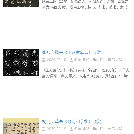
成亲王的书法水平是极高的，和翁方纲、刘墉、铁保并
列为“清四大家”。成亲王擅长楷书、行书、篆书、隶书，
他的小楷秀润妍美，最为上品。...
张即之楷书《王友度墓志》欣赏
2020-03-19
浏览: 599
栏目:
楷书字帖
《王友度墓志》刻成于南宋宝祐四年（1256年）。墓志
高77厘米，宽56厘米，楷书直刻16行，满行22字，每字
字径2.5厘米见方，属中楷。...
祝允明草书《致元和手札》欣赏
2020-03-19
浏览: 406
栏目:
草书字帖