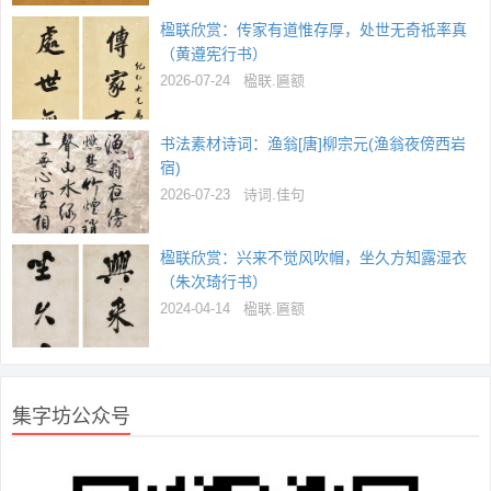
楹联欣赏：传家有道惟存厚，处世无奇祗率真
（黄遵宪行书）
2026-07-24
楹联.匾额
书法素材诗词：渔翁[唐]柳宗元(渔翁夜傍西岩
宿)
2026-07-23
诗词.佳句
楹联欣赏：兴来不觉风吹帽，坐久方知露湿衣
（朱次琦行书）
2024-04-14
楹联.匾额
集字坊公众号