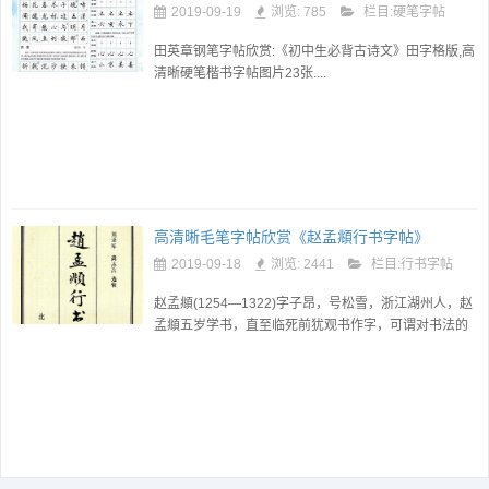
2019-09-19
浏览: 785
栏目:
硬笔字帖
田英章钢笔字帖欣赏:《初中生必背古诗文》田字格版,高
清晰硬笔楷书字帖图片23张....
高清晰毛笔字帖欣赏《赵孟頫行书字帖》
2019-09-18
浏览: 2441
栏目:
行书字帖
赵孟頫(1254—1322)字子昂，号松雪，浙江湖州人，赵
孟頫五岁学书，直至临死前犹观书作字，可谓对书法的
酷爱达到情有独钟的地步。他初学书法以王羲之《兰亭
序》、智永辑王羲之《千字文》...