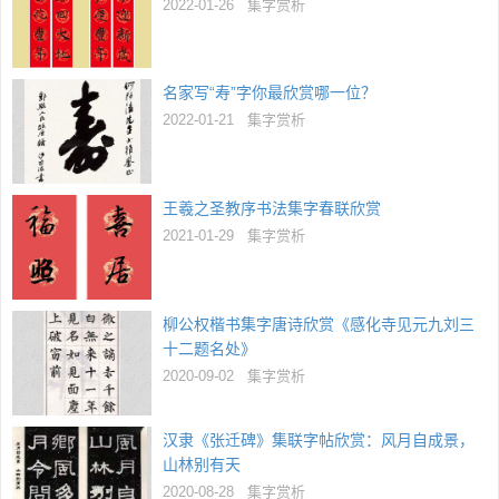
2022-01-26
集字赏析
名家写“寿”字你最欣赏哪一位？
2022-01-21
集字赏析
王羲之圣教序书法集字春联欣赏
2021-01-29
集字赏析
柳公权楷书集字唐诗欣赏《感化寺见元九刘三
十二题名处》
2020-09-02
集字赏析
汉隶《张迁碑》集联字帖欣赏：风月自成景，
山林别有天
2020-08-28
集字赏析