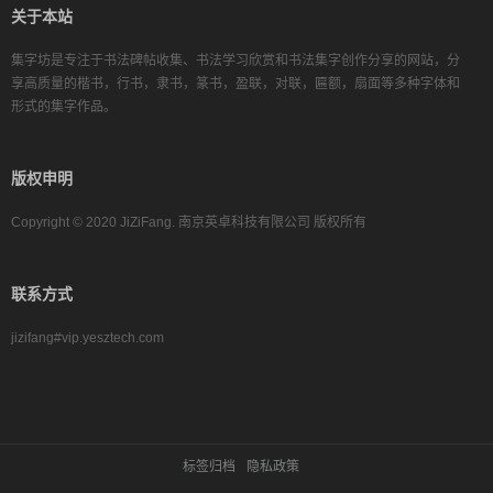
关于本站
集字坊是专注于书法碑帖收集、书法学习欣赏和书法集字创作分享的网站，分
享高质量的楷书，行书，隶书，篆书，盈联，对联，匾额，扇面等多种字体和
形式的集字作品。
版权申明
Copyright © 2020 JiZiFang. 南京英卓科技有限公司 版权所有
联系方式
jizifang#vip.yesztech.com
标签归档
隐私政策