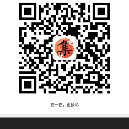
扫一扫，更精彩