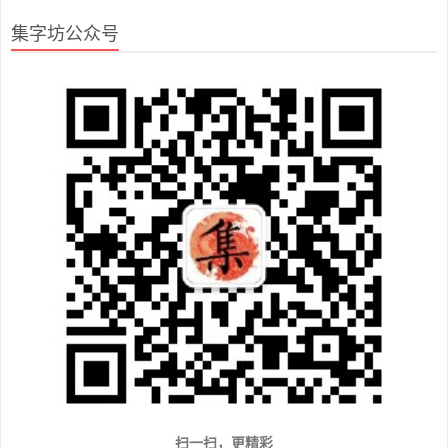
集字坊公众号
扫一扫，更精彩