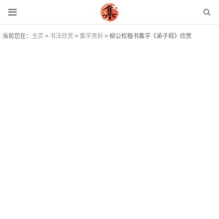
当前您在：
主页
>
书法欣赏
>
集字赏析
> 柳公权楷书集字《弟子规》欣赏