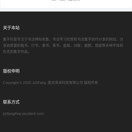
关于本站
集字坊是专注于书法碑帖收集、书法学习欣赏和书法集字创作分享的网站，分
享高质量的楷书，行书，隶书，篆书，盈联，对联，匾额，扇面等多种字体和
形式的集字作品。
版权申明
Copyright © 2020 JiZiFang. 南京英卓科技有限公司 版权所有
联系方式
jizifang#vip.yesztech.com