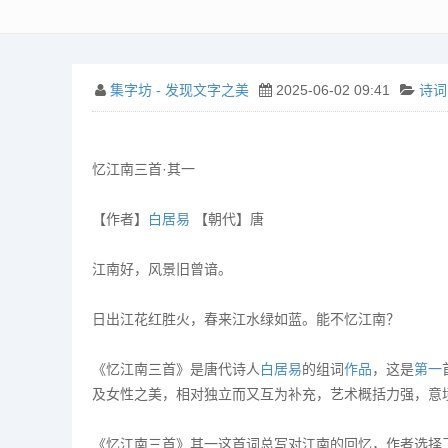
集字坊 - 发现文字之美
2025-06-02 09:41
诗词
忆江南三首·其一
【作者】
白居易
【朝代】唐
江南好，风景旧曾谙。
日出江花红胜火，春来江水绿如蓝。能不忆江南？
《忆江南三首》是唐代诗人
白居易
的组词
作品
，这是
第一
及女性之美，相对独立而又互为补充，艺术概括力强，意
《忆江南三首》其一这首词总写对江南的回忆，作者选择