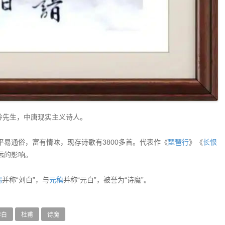
吟先生，中唐现实主义诗人。
易通俗，富有情味，现存诗歌有3800多首。代表作《
琵琶行
》《
长恨
远的影响。
锡
并称“刘白”，与
元稹
并称“元白”，被誉为“诗魔”。
李白
杜甫
诗魔