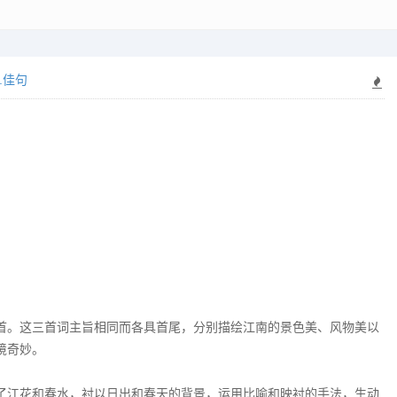
.佳句
首。这三首词主旨相同而各具首尾，分别描绘江南的景色美、风物美以
境奇妙。
了江花和春水，衬以日出和春天的背景，运用比喻和映衬的手法，生动