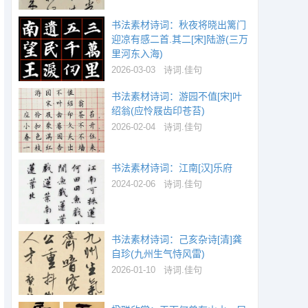
书法素材诗词：秋夜将晓出篱门
迎凉有感二首.其二[宋]陆游(三万
里河东入海)
2026-03-03
诗词.佳句
书法素材诗词：游园不值[宋]叶
绍翁(应怜屐齿印苍苔)
2026-02-04
诗词.佳句
书法素材诗词：江南[汉]乐府
2024-02-06
诗词.佳句
书法素材诗词：己亥杂诗[清]龚
自珍(九州生气恃风雷)
2026-01-10
诗词.佳句