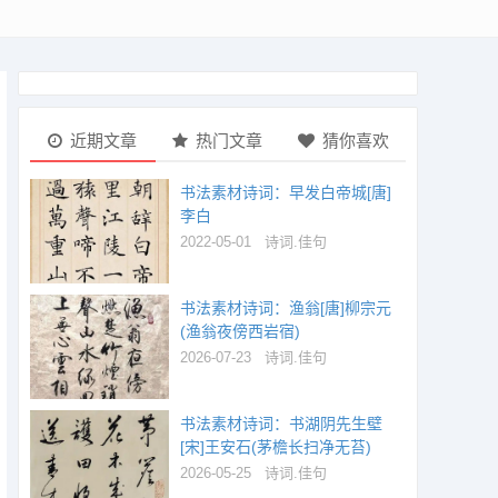
近期文章
热门文章
猜你喜欢
书法素材诗词：早发白帝城[唐]
李白
2022-05-01
诗词.佳句
书法素材诗词：渔翁[唐]柳宗元
(渔翁夜傍西岩宿)
2026-07-23
诗词.佳句
书法素材诗词：书湖阴先生壁
[宋]王安石(茅檐长扫净无苔)
2026-05-25
诗词.佳句