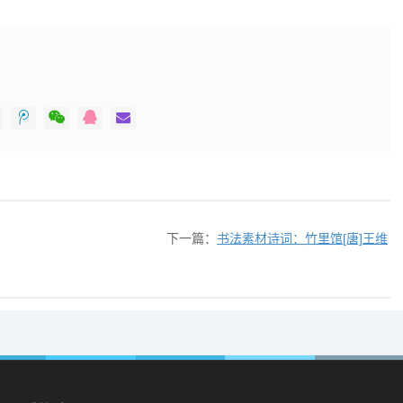
下一篇：
书法素材诗词：竹里馆[唐]王维