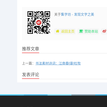
关于
集字坊 - 发现文字之美
返回主页
赞助本站
推荐文章
上一篇：
书法素材诗词：江南春[唐]杜牧
发表评论