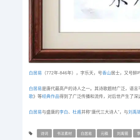
白居易
（772年-846年），字乐天，号
香山
居士，又号醉
白居易
是唐代最高产的诗人之一。其诗歌题材广泛，语言平
歌
》等
经典
作品
得到了广泛传播和流传，对后世产生了深
白居易
与盛唐的
李白
、
杜甫
并称“唐代三大诗人”，与
刘禹
诗词
书法素材
白居易
元稹
刘禹锡