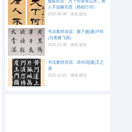
楹联欣赏：天下何曾有山水，居
人不自解东西（杨岘行书）
2025-09-08
诗词.佳句
书法素材诗词：塞下曲[唐]卢纶
(月黑雁飞高)
2025-12-30
诗词.佳句
书法素材诗词：凉州词[唐]王之
涣
2025-12-15
诗词.佳句