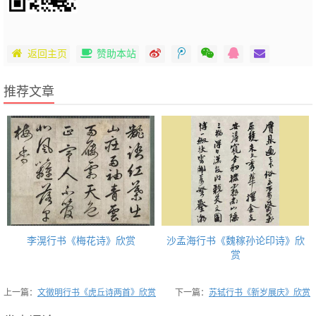
返回主页
赞助本站
推荐文章
李滉行书《梅花诗》欣赏
沙孟海行书《魏稼孙论印诗》欣
赏
上一篇：
文徵明行书《虎丘诗两首》欣赏
下一篇：
苏轼行书《新岁展庆》欣赏