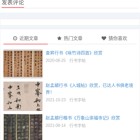
发表评论
近期文章
热门文章
猜你喜欢
查昇行书《咏竹诗四首》欣赏
2020-08-25
行书字帖
赵孟頫行书《入城帖》欣赏，已达人书俱老境
界！
2021-10-23
行书字帖
赵孟頫行楷书《万象山崇福寺记》欣赏
2021-08-14
行书字帖