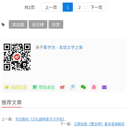
共2页:
上一页
1
2
下一页
梁启超
张迁碑
欣赏
关于
集字坊 - 发现文字之美
返回主页
赞助本站
推荐文章
上一篇：
书法教材《汉礼器碑隶书习字帖》
下一篇：
汉隶经典《曹全碑》基本笔画解析