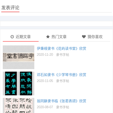
发表评论
近期文章
热门文章
猜你喜欢
伊秉绶隶书《花屿读书堂》欣赏
2020-11-20
隶书字帖
邓石如隶书《少学琴书册》欣赏
2020-11-05
隶书字帖
翁同龢隶书临《张君表颂》欣赏
2020-08-07
隶书字帖