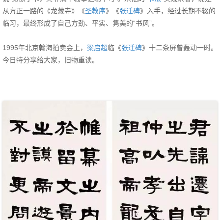
从方正一路的《龙藏寺》《
圣教序
》《
张迁碑
》入手，经过长期不辍的
临习，最终形成了自己方劲、平实、隽美的“书风”。
1995年北京翰海拍卖会上，
梁启超
临《
张迁碑
》十二条屏曾轰动一时。
今日特分享给大家，旧物重读。