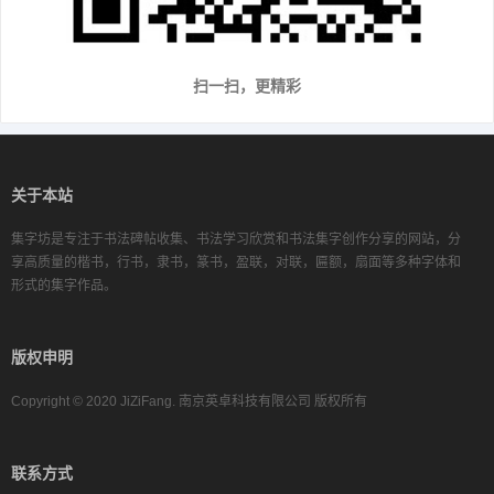
扫一扫，更精彩
关于本站
集字坊是专注于书法碑帖收集、书法学习欣赏和书法集字创作分享的网站，分
享高质量的楷书，行书，隶书，篆书，盈联，对联，匾额，扇面等多种字体和
形式的集字作品。
版权申明
Copyright © 2020 JiZiFang. 南京英卓科技有限公司 版权所有
联系方式