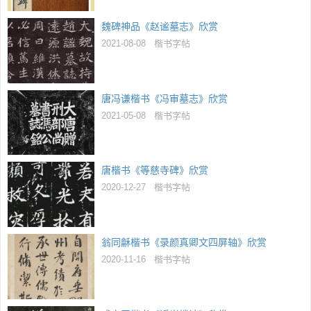
魏碑神品《赵谧墓志》欣赏
2021-08-08
楷书字帖
唐冯谦楷书《冯审墓志》欣赏
2021-05-08
楷书字帖
唐楷书《等慈寺碑》欣赏
2020-12-27
楷书字帖
翁同龢楷书《录颜真卿文四屏轴》欣赏
2020-11-16
楷书字帖