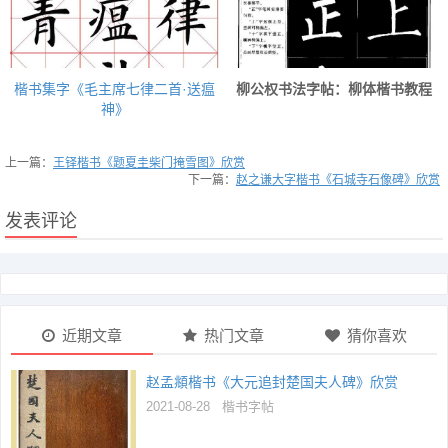
楷书集字《毛主席七律二首·送瘟
柳公权书法字帖：柳体楷书教程
神》
上一篇：
王铎楷书《题夏圭柴门掩雪图》欣赏
下一篇：
赵之谦大字楷书《石城寺石像碑》欣赏
发表评论
近期文章
热门文章
猜你喜欢
赵孟頫楷书《大元追封楚国夫人碑》欣赏
2021-08-28
楷书字帖