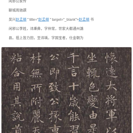
闲邪公家传
聊城周驰譔
吴兴
赵孟頫
" title="
赵孟頫
" target="_blank">
赵孟頫
书
闲邪公李姓，讳秉彝，字仲常，世家大都通州潞
县。祖上皆力田，至讳瑀，字国宝者，仕金朝为