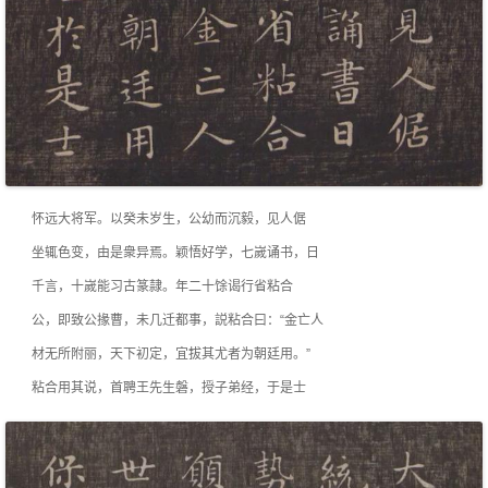
怀远大将军。以癸未岁生，公幼而沉毅，见人倨
坐辄色变，由是衆异焉。颖悟好学，七嵗诵书，日
千言，十嵗能习古篆隷。年二十馀谒行省粘合
公，即致公掾曹，未几迁都事，説粘合曰：“金亡人
材无所附丽，天下初定，宜拔其尤者为朝廷用。”
粘合用其说，首聘王先生磐，授子弟经，于是士