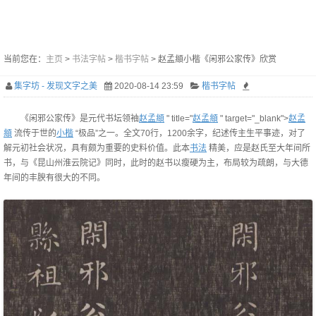
当前您在：
主页
>
书法字帖
>
楷书字帖
> 赵孟頫小楷《闲邪公家传》欣赏
集字坊 - 发现文字之美
2020-08-14 23:59
楷书字帖
《闲邪公家传》是元代书坛领袖
赵孟頫
" title="
赵孟頫
" target="_blank">
赵孟
頫
流传于世的
小楷
“极品”之一。全文70行，1200余字，纪述传主生平事迹，对了
解元初社会状况，具有颇为重要的史料价值。此本
书法
精美，应是赵氏至大年间所
书，与《昆山州淮云院记》同时，此时的赵书以瘦硬为主，布局较为疏朗，与大德
年间的丰腴有很大的不同。