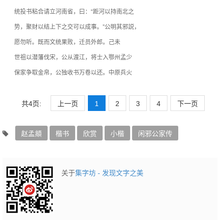
统投书粘合请立河南省，曰：“距河以持南北之
势，聚财以结上下之交可以成事。”公明其邪説，
愿勿听。既而文统果败，迁员外郎。己未
世祖以潜藩伐宋，公从渡江，将士入鄂州孟少
保家争取金帛，公独收书万卷以还。中原兵火
共4页:
上一页
1
2
3
4
下一页
赵孟頫
楷书
欣赏
小楷
闲邪公家传
关于
集字坊 - 发现文字之美