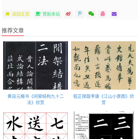
返回主页
赞助本站
推荐文章
黄自元楷书《间架结构九十二
程正揆跋李唐《江山小景图》欣
法》欣赏
赏