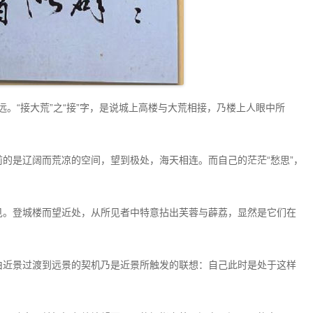
愈远。“接大荒”之“接”字，是说城上高楼与大荒相接，乃楼上人眼中所
前的是辽阔而荒凉的空间，望到极处，海天相连。而自己的茫茫“愁思”，
见。登城楼而望近处，从所见者中特意拈出芙蓉与薜荔，显然是它们在
由近景过渡到远景的契机乃是近景所触发的联想：自己此时是处于这样