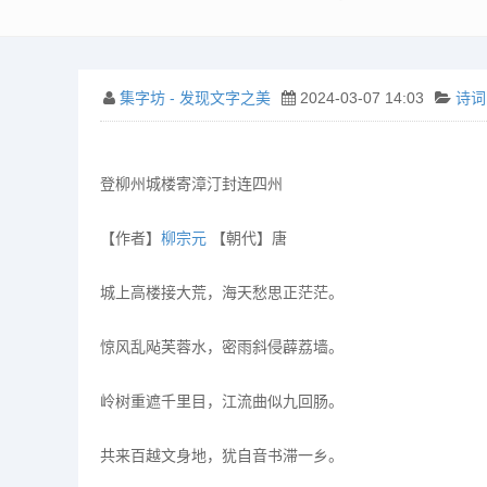
集字坊 - 发现文字之美
2024-03-07 14:03
诗词
登柳州城楼寄漳汀封连四州
【作者】
柳宗元
【朝代】唐
城上高楼接大荒，海天愁思正茫茫。
惊风乱飐芙蓉水，密雨斜侵薜荔墙。
岭树重遮千里目，江流曲似九回肠。
共来百越文身地，犹自音书滞一乡。