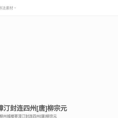
书法素材
汀封连四州[唐]柳宗元
柳州城楼寄漳汀封连四州[唐]柳宗元