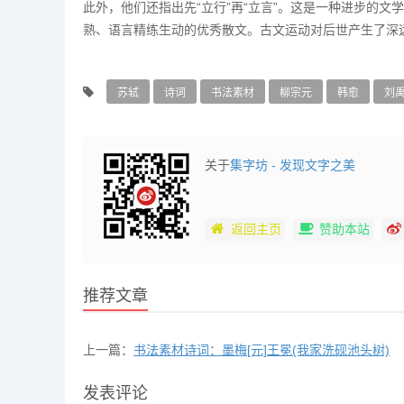
此外，他们还指出先“立行”再“立言”。这是一种进步的
熟、语言精练生动的优秀散文。古文运动对后世产生了深
苏轼
诗词
书法素材
柳宗元
韩愈
刘
关于
集字坊 - 发现文字之美
返回主页
赞助本站
推荐文章
上一篇：
书法素材诗词：墨梅[元]王冕(我家洗砚池头树)
发表评论