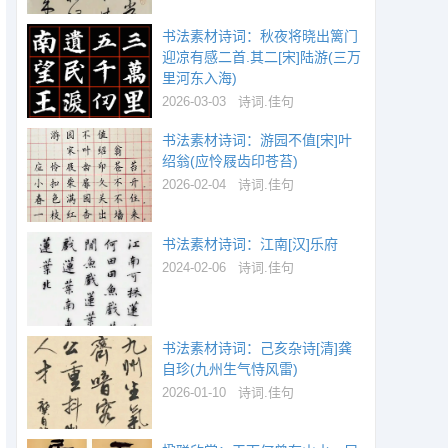
书法素材诗词：秋夜将晓出篱门
迎凉有感二首.其二[宋]陆游(三万
里河东入海)
2026-03-03
诗词.佳句
书法素材诗词：游园不值[宋]叶
绍翁(应怜屐齿印苍苔)
2026-02-04
诗词.佳句
书法素材诗词：江南[汉]乐府
2024-02-06
诗词.佳句
书法素材诗词：己亥杂诗[清]龚
自珍(九州生气恃风雷)
2026-01-10
诗词.佳句