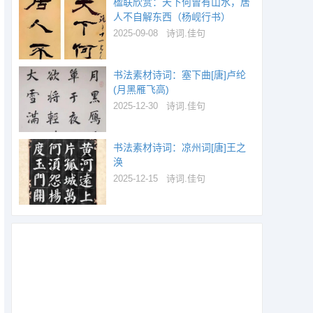
楹联欣赏：天下何曾有山水，居
人不自解东西（杨岘行书）
2025-09-08
诗词.佳句
书法素材诗词：塞下曲[唐]卢纶
(月黑雁飞高)
2025-12-30
诗词.佳句
书法素材诗词：凉州词[唐]王之
涣
2025-12-15
诗词.佳句