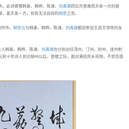
作。此诗寄赠韩泰、韩晔、陈谏、
刘禹锡
四位共患难而天各一方的朋
谊，虽天各一方，却有无法自抑的
相思
之苦。
州所作。
柳宗元
与韩泰、韩晔、陈谏、
刘禹锡
都因参加王叔文领导的永
友人韩泰、韩晔、陈谏、
刘禹锡
也分别出任漳州、汀州、封州、连州刺
元和十年诗人到达柳州以后，登楼之际，面对满目异乡风物，不禁百感