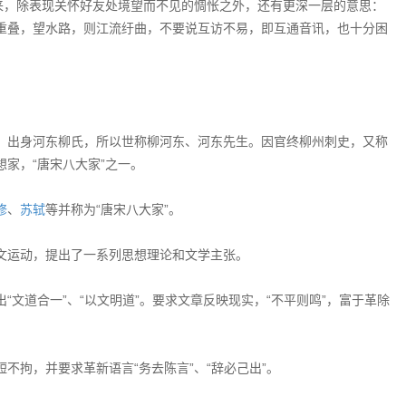
来，除表现关怀好友处境望而不见的惆怅之外，还有更深一层的意思：
重叠，望水路，则江流纡曲，不要说互访不易，即互通音讯，也十分困
。
，出身河东柳氏，所以世称柳河东、河东先生。因官终柳州刺史，又称
家，“唐宋八大家”之一。
修
、
苏轼
等并称为“唐宋八大家”。
文运动，提出了一系列思想理论和文学主张。
文道合一”、“以文明道”。要求文章反映现实，“不平则鸣”，富于革除
不拘，并要求革新语言“务去陈言”、“辞必己出”。