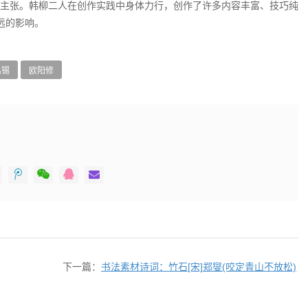
文学主张。韩柳二人在创作实践中身体力行，创作了许多内容丰富、技巧纯
远的影响。
禹锡
欧阳修
下一篇：
书法素材诗词：竹石[宋]郑燮(咬定青山不放松)