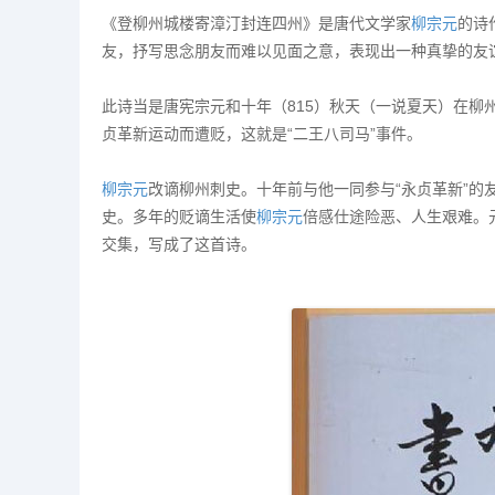
《登柳州城楼寄漳汀封连四州》是唐代文学家
柳宗元
的诗
友，抒写思念朋友而难以见面之意，表现出一种真挚的友
此诗当是唐宪宗元和十年（815）秋天（一说夏天）在柳
贞革新运动而遭贬，这就是“二王八司马”事件。
柳宗元
改谪柳州刺史。十年前与他一同参与“永贞革新”的
史。多年的贬谪生活使
柳宗元
倍感仕途险恶、人生艰难。
交集，写成了这首诗。