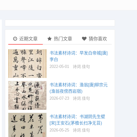
近期文章
热门文章
猜你喜欢
书法素材诗词：早发白帝城[唐]
李白
2022-05-01
诗词.佳句
书法素材诗词：渔翁[唐]柳宗元
(渔翁夜傍西岩宿)
2026-07-23
诗词.佳句
书法素材诗词：书湖阴先生壁
[宋]王安石(茅檐长扫净无苔)
2026-05-25
诗词.佳句