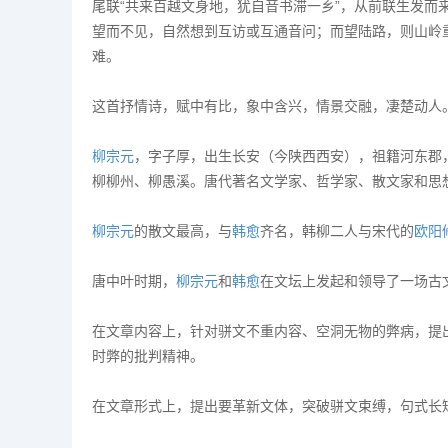
尾联“共来百越文身地，犹自音书滞一乡”，从前联生发而
望而不见，自然想到互访或互通音问；而望陆路，则山岭
难。
这首抒情诗，赋中有比，象中含兴，情景交融，凄楚动人
柳宗元
，字子厚，出生长安（今陕西西安），祖籍河东郡
柳柳州、柳愚溪。唐代著名文学家、哲学家、散文家和思想
柳宗元
的散文最高，与
韩愈
齐名，韩柳二人与宋代的
欧阳
唐中叶时期，
柳宗元
和
韩愈
在文坛上发起和领导了一场古
在文章内容上，针对骈文不重内容、空洞无物的弊病，提出“
时弊的批判精神。
在文章形式上，提出要革新文体，突破骈文束缚，句式长短