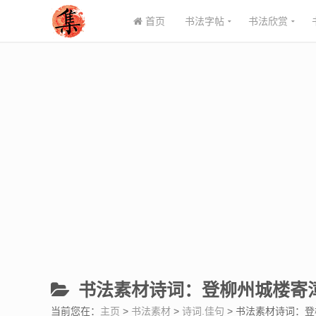
首页
书法字帖
书法欣赏
书法素材诗词：登柳州城楼寄漳
当前您在：
主页
>
书法素材
>
诗词.佳句
> 书法素材诗词：登