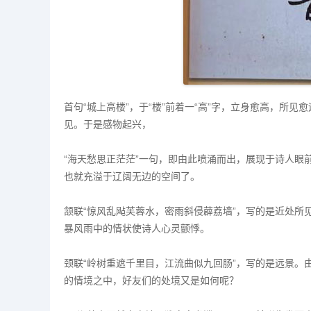
首句“城上高楼”，于“楼”前着一“高”字，立身愈高，所见
见。于是感物起兴，
“海天愁思正茫茫”一句，即由此喷涌而出，展现于诗人眼
也就充溢于辽阔无边的空间了。
颔联“惊风乱飐芙蓉水，密雨斜侵薜荔墙”，写的是近处所
暴风雨中的情状使诗人心灵颤悸。
颈联“岭树重遮千里目，江流曲似九回肠”，写的是远景。
的情境之中，好友们的处境又是如何呢？