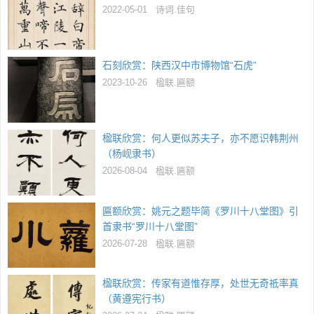
2022-05-01
诗词.佳句
石刻欣赏：陕西汉中市博物馆“石虎”
2023-10-26
楹联.匾额
楹联欣赏：何人更似苏夫子，亦不愿识韩荆州
（杨岘隶书）
2026-08-04
楹联.匾额
匾额欣赏：姚元之题毕简《罗川十八堂图》引
首隶书“罗川十八堂图”
2026-07-28
楹联.匾额
楹联欣赏：传家有道惟存厚，处世无奇祗率真
（黄遵宪行书）